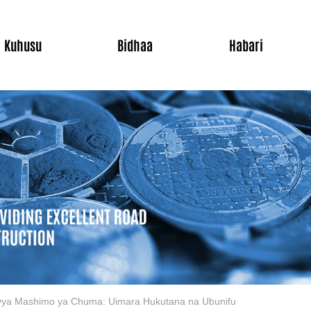
Kuhusu
Bidhaa
Habari
 vya Mashimo ya Chuma: Uimara Hukutana na Ubunifu