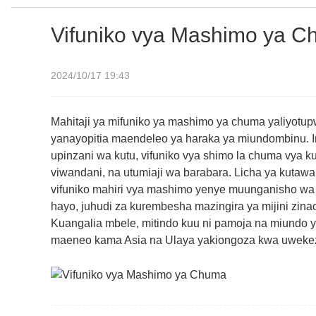
Vifuniko vya Mashimo ya C
2024/10/17 19:43
Mahitaji ya mifuniko ya mashimo ya chuma yaliyotup
yanayopitia maendeleo ya haraka ya miundombinu. I
upinzani wa kutu, vifuniko vya shimo la chuma vya k
viwandani, na utumiaji wa barabara. Licha ya kutawa
vifuniko mahiri vya mashimo yenye muunganisho wa Io
hayo, juhudi za kurembesha mazingira ya mijini zina
Kuangalia mbele, mitindo kuu ni pamoja na miundo y
maeneo kama Asia na Ulaya yakiongoza kwa uwekeza