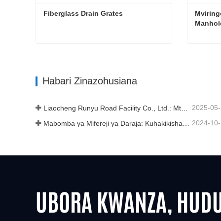
Fiberglass Drain Grates
Mvirin
Manhol
Fiberglass Drain Grates
Habari Zinazohusiana
2025-05
Liaocheng Runyu Road Facility Co., Ltd.: Mtengenezaji Mwaminifu wa Vifuniko vya Manhole kwa Miundombinu Salama ya Mijini.
2024-10
Mabomba ya Mifereji ya Daraja: Kuhakikisha Usimamizi Bora wa Maji katika Miundombinu ya Kisasa
UBORA KWANZA, HUD