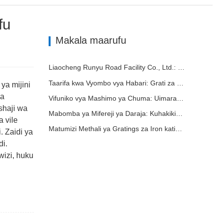
fu
Makala maarufu
Liaocheng Runyu Road Facility Co., Ltd.: Mtengenezaji Mwaminifu wa Vifuniko vya Manhole kwa Miundombinu Salama ya Mijini.
Taarifa kwa Vyombo vya Habari: Grati za Ubunifu za Mifereji ya Maji ya Nguvu ya Juu - Kuimarisha Usalama na Ufanisi wa Miundombinu ya Mijini
ya mijini
na
Vifuniko vya Mashimo ya Chuma: Uimara Hukutana na Ubunifu
shaji wa
Mabomba ya Mifereji ya Daraja: Kuhakikisha Usimamizi Bora wa Maji katika Miundombinu ya Kisasa
 vile
Matumizi Methali ya Gratings za Iron katika Maisha ya Kila Siku na Matarajio ya Baadaye
. Zaidi ya
di.
wizi, huku