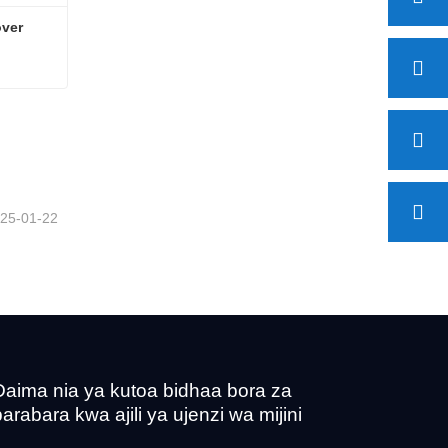
over
Cover
25-01-22
Daima nia ya kutoa bidhaa bora za
barabara kwa ajili ya ujenzi wa mijini