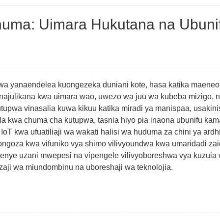
huma: Uimara Hukutana na Ubuni
wa yanaendelea kuongezeka duniani kote, hasa katika maeneo 
najulikana kwa uimara wao, uwezo wa juu wa kubeba mizigo, 
utupwa vinasalia kuwa kikuu katika miradi ya manispaa, usakini
la kwa chuma cha kutupwa, tasnia hiyo pia inaona ubunifu kama
T kwa ufuatiliaji wa wakati halisi wa huduma za chini ya ardhi
ongoza kwa vifuniko vya shimo vilivyoundwa kwa umaridadi zai
enye uzani mwepesi na vipengele vilivyoboreshwa vya kuzuia 
ji wa miundombinu na uboreshaji wa teknolojia.