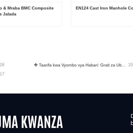
go & Mraba BMC Composite 
EN124 Cast Iron Manhole C
e Jalada
Mviringo & Mraba BMC Composite Manhole Jalada
EN124 Cast Iron Manhole 
-28
20
Taarifa kwa Vyombo vya Habari: Grati za Ubunifu za Mifereji ya Maji ya Nguvu ya Juu - Kuimarisha Usalama na Ufanisi wa Miundombinu ya Mijini
-17
UMA KWANZA