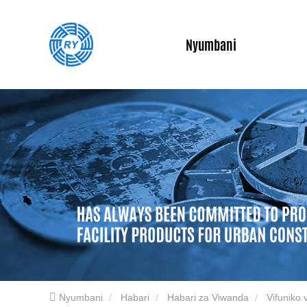
Nyumbani
Nyumbani
Habari
Habari za Viwanda
Vifuniko