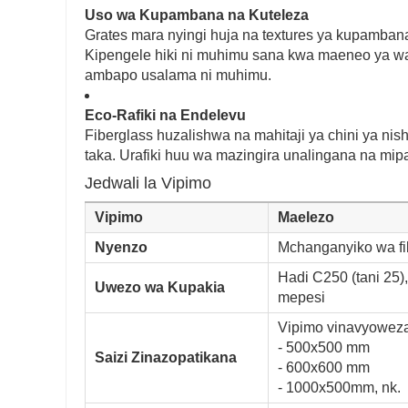
Uso wa Kupambana na Kuteleza
Grates mara nyingi huja na textures ya kupambana 
Kipengele hiki ni muhimu sana kwa maeneo ya 
ambapo usalama ni muhimu.
Eco-Rafiki na Endelevu
Fiberglass huzalishwa na mahitaji ya chini ya n
taka. Urafiki huu wa mazingira unalingana na mipa
Jedwali la Vipimo
Vipimo
Maelezo
Nyenzo
Mchanganyiko wa fi
Hadi C250 (tani 25
Uwezo wa Kupakia
mepesi
Vipimo vinavyoweza
- 500x500 mm
Saizi Zinazopatikana
- 600x600 mm
- 1000x500mm, nk.