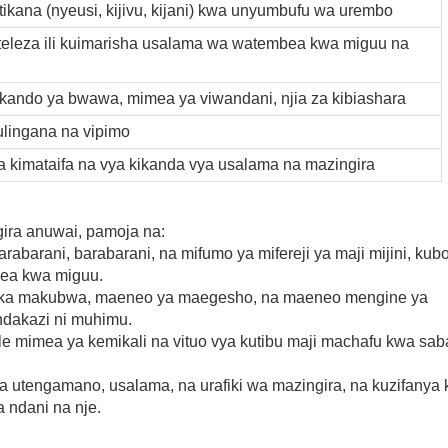
tikana (nyeusi, kijivu, kijani) kwa unyumbufu wa urembo
uteleza ili kuimarisha usalama wa watembea kwa miguu na
kando ya bwawa, mimea ya viwandani, njia za kibiashara
kulingana na vipimo
a kimataifa na vya kikanda vya usalama na mazingira
gira anuwai, pamoja na:
arabarani, barabarani, na mifumo ya mifereji ya maji mijini, kub
bea kwa miguu.
duka makubwa, maeneo ya maegesho, na maeneo mengine ya
ndakazi ni muhimu.
vile mimea ya kemikali na vituo vya kutibu maji machafu kwa sa
nya utengamano, usalama, na urafiki wa mazingira, na kuzifanya
a ndani na nje.