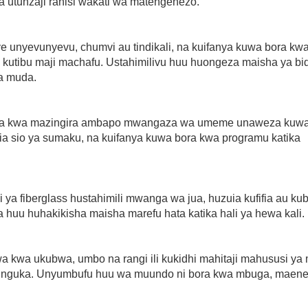
a utunzaji rahisi wakati wa matengenezo.
ye unyevunyevu, chumvi au tindikali, na kuifanya kuwa bora kw
 kutibu maji machafu. Ustahimilivu huu huongeza maisha ya bi
a muda.
inafaa kwa mazingira ambapo mwangaza wa umeme unaweza kuw
Pia sio ya sumaku, na kuifanya kuwa bora kwa programu katika
 ya fiberglass hustahimili mwanga wa jua, huzuia kufifia au kub
 huu huhakikisha maisha marefu hata katika hali ya hewa kali.
wa kwa ukubwa, umbo na rangi ili kukidhi mahitaji mahususi ya 
zunguka. Unyumbufu huu wa muundo ni bora kwa mbuga, maene