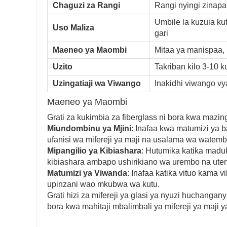
Chaguzi za Rangi
Rangi nyingi zinapa
Umbile la kuzuia k
Uso Maliza
gari
Maeneo ya Maombi
Mitaa ya manispaa, 
Uzito
Takriban kilo 3-10 
Uzingatiaji wa Viwango
Inakidhi viwango vy
Maeneo ya Maombi
Grati za kukimbia za fiberglass ni bora kwa mazin
Miundombinu ya Mjini
: Inafaa kwa matumizi ya b
ufanisi wa mifereji ya maji na usalama wa watem
Mipangilio ya Kibiashara
: Hutumika katika ma
kibiashara ambapo ushirikiano wa urembo na ute
Matumizi ya Viwanda
: Inafaa katika vituo kama 
upinzani wao mkubwa wa kutu.
Grati hizi za mifereji ya glasi ya nyuzi huchanga
bora kwa mahitaji mbalimbali ya mifereji ya maji y