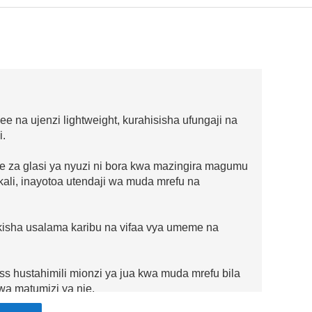
 na ujenzi lightweight, kurahisisha ufungaji na
i.
ate za glasi ya nyuzi ni bora kwa mazingira magumu
li, inayotoa utendaji wa muda mrefu na
ikisha usalama karibu na vifaa vya umeme na
ass hustahimili mionzi ya jua kwa muda mrefu bila
kwa matumizi ya nje.
afsishwa