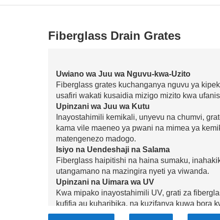
Fiberglass Drain Grates
Uwiano wa Juu wa Nguvu-kwa-Uzito
Fiberglass grates kuchanganya nguvu ya kipekee
usafiri wakati kusaidia mizigo mizito kwa ufanis
Upinzani wa Juu wa Kutu
Inayostahimili kemikali, unyevu na chumvi, gr
kama vile maeneo ya pwani na mimea ya kemika
matengenezo madogo.
Isiyo na Uendeshaji na Salama
Fiberglass haipitishi na haina sumaku, inahak
utangamano na mazingira nyeti ya viwanda.
Upinzani na Uimara wa UV
Kwa mipako inayostahimili UV, grati za fibergl
kufifia au kuharibika, na kuzifanya kuwa bora 
Inayostahimili kuteleza na Inayoweza Kubin