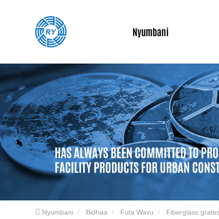
Nyumbani
Nyumbani
Bidhaa
Futa Wavu
Fiberglass grate