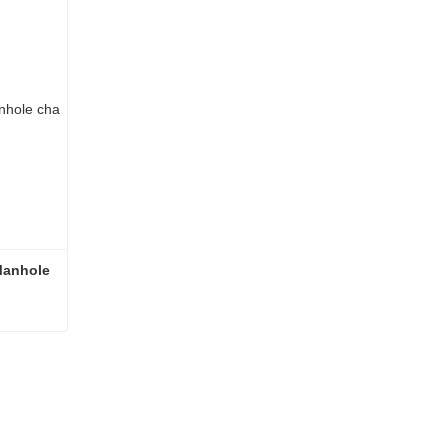
anhole 
Kiwanda cha Kiwanda cha Manhole cha Kiwanda cha Manhole