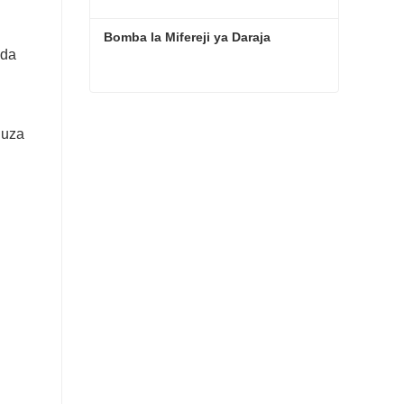
Bomba la Mifereji ya Daraja
nda
Bomba la Mifereji ya Daraja
guza