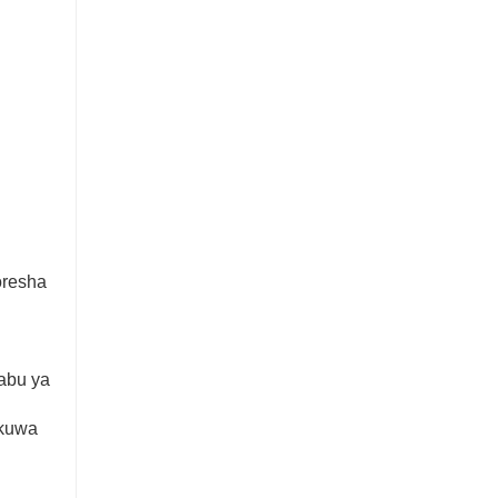
oresha
babu ya
 kuwa