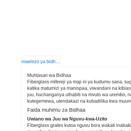
maelezo ya bidhaa
Muhtasari wa Bidhaa
Fiberglass mifereji ya maji ni ya kudumu sana, su
katika matumizi ya manispaa, viwandani na kibia
juu, huchanganya uthabiti na mvuto wa urembo, na
kutegemewa, utendakazi na kubadilika kwa muun
Faida muhimu za Bidhaa
Uwiano wa Juu wa Nguvu-kwa-Uzito
Fiberglass grates kutoa nguvu bora wakati inabaki