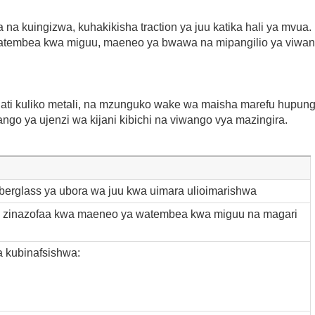
na kuingizwa, kuhakikisha traction ya juu katika hali ya mvua.
watembea kwa miguu, maeneo ya bwawa na mipangilio ya viwa
ishati kuliko metali, na mzunguko wake wa maisha marefu hupun
ngo ya ujenzi wa kijani kibichi na viwango vya mazingira.
berglass ya ubora wa juu kwa uimara ulioimarishwa
), zinazofaa kwa maeneo ya watembea kwa miguu na magari
 kubinafsishwa: