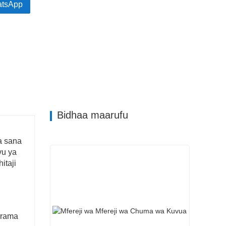
tsApp
 ilhali saizi, maumbo na rangi mbalimbali
a utendakazi na mvuto wa urembo.
Bidhaa maarufu
a sana
vu ya
itaji
arama