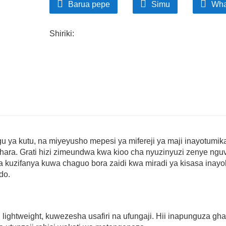
Barua pepe
Simu
Wha
Nyuso zilizo na maandishi huimarisha usalama,
huruhusu suluhu zilizoundwa zinazochangany
Shiriki:
gu ya kutu, na miyeyusho mepesi ya mifereji ya maji inayotumik
shara. Grati hizi zimeundwa kwa kioo cha nyuzinyuzi zenye ngu
 kuzifanya kuwa chaguo bora zaidi kwa miradi ya kisasa inayoh
do.
 lightweight, kuwezesha usafiri na ufungaji. Hii inapunguza gh