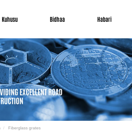
Kuhusu
Bidhaa
Habari
s
Fiberglass grates