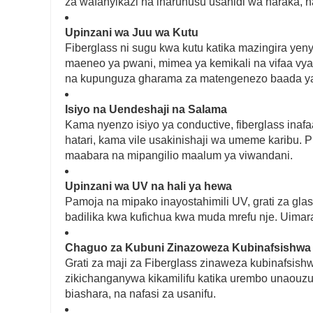
za wafanyikazi na inaruhusu usanidi wa haraka, n
Upinzani wa Juu wa Kutu
Fiberglass ni sugu kwa kutu katika mazingira yen
maeneo ya pwani, mimea ya kemikali na vifaa vya
na kupunguza gharama za matengenezo baada y
Isiyo na Uendeshaji na Salama
Kama nyenzo isiyo ya conductive, fiberglass 
hatari, kama vile usakinishaji wa umeme karibu. 
maabara na mipangilio maalum ya viwandani.
Upinzani wa UV na hali ya hewa
Pamoja na mipako inayostahimili UV, grati za glasi
badilika kwa kufichua kwa muda mrefu nje. Uimara
Chaguo za Kubuni Zinazoweza Kubinafsishwa
Grati za maji za Fiberglass zinaweza kubinafsish
zikichanganywa kikamilifu katika urembo unaou
biashara, na nafasi za usanifu.