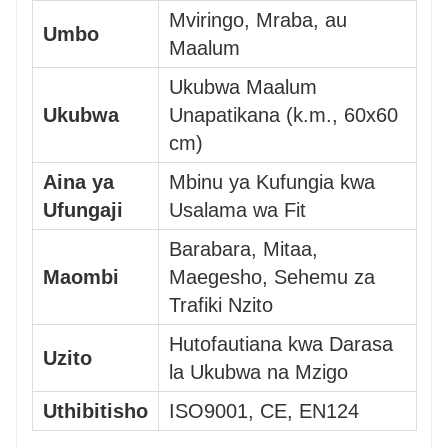
Mviringo, Mraba, au
Umbo
Maalum
Ukubwa Maalum
Ukubwa
Unapatikana (k.m., 60x60
cm)
Aina ya
Mbinu ya Kufungia kwa
Ufungaji
Usalama wa Fit
Barabara, Mitaa,
Maombi
Maegesho, Sehemu za
Trafiki Nzito
Hutofautiana kwa Darasa
Uzito
la Ukubwa na Mzigo
Uthibitisho
ISO9001, CE, EN124