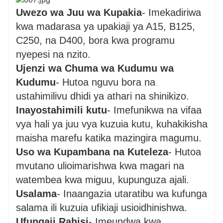
Uwezo wa Juu wa Kupakia
- Imekadiriwa
kwa madarasa ya upakiaji ya A15, B125,
C250, na D400, bora kwa programu
nyepesi na nzito.
Ujenzi wa Chuma wa Kudumu wa
Kudumu
- Hutoa nguvu bora na
ustahimilivu dhidi ya athari na shinikizo.
Inayostahimili kutu
- Imefunikwa na vifaa
vya hali ya juu vya kuzuia kutu, kuhakikisha
maisha marefu katika mazingira magumu.
Uso wa Kupambana na Kuteleza
- Hutoa
mvutano ulioimarishwa kwa magari na
watembea kwa miguu, kupunguza ajali.
Usalama
- Inaangazia utaratibu wa kufunga
salama ili kuzuia ufikiaji usioidhinishwa.
Ufungaji Rahisi
- Imeundwa kwa