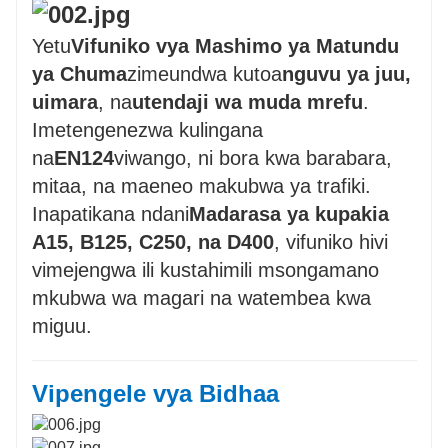
Yetu
Vifuniko vya Mashimo ya Matundu
ya Chuma
zimeundwa kutoa
nguvu ya juu,
uimara
, na
utendaji wa muda mrefu
.
Imetengenezwa kulingana
na
EN124
viwango, ni bora kwa barabara,
mitaa, na maeneo makubwa ya trafiki.
Inapatikana ndani
Madarasa ya kupakia
A15, B125, C250, na D400
, vifuniko hivi
vimejengwa ili kustahimili msongamano
mkubwa wa magari na watembea kwa
miguu.
Vipengele vya Bidhaa