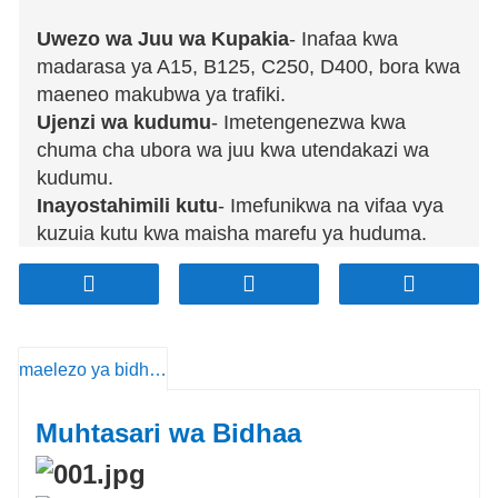
Uwezo wa Juu wa Kupakia
- Inafaa kwa
madarasa ya A15, B125, C250, D400, bora kwa
maeneo makubwa ya trafiki.
Ujenzi wa kudumu
- Imetengenezwa kwa
chuma cha ubora wa juu kwa utendakazi wa
kudumu.
Inayostahimili kutu
- Imefunikwa na vifaa vya
kuzuia kutu kwa maisha marefu ya huduma.
Uso wa Kupambana na Kuteleza
- Hutoa
mvutano bora, kuhakikisha usalama kwa
magari na watembea kwa miguu.
Utaratibu wa Kufunga Salama
- Huzuia ufikiaji
maelezo ya bidhaa
usioidhinishwa na huongeza usalama.
Ufungaji Rahisi
- Iliyoundwa kwa usakinishaji
wa haraka na mzuri na zana ndogo
Muhtasari wa Bidhaa
zinazohitajika.