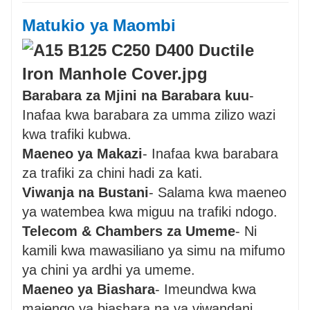
Matukio ya Maombi
Barabara za Mjini na Barabara kuu
-
Inafaa kwa barabara za umma zilizo wazi
kwa trafiki kubwa.
Maeneo ya Makazi
- Inafaa kwa barabara
za trafiki za chini hadi za kati.
Viwanja na Bustani
- Salama kwa maeneo
ya watembea kwa miguu na trafiki ndogo.
Telecom & Chambers za Umeme
- Ni
kamili kwa mawasiliano ya simu na mifumo
ya chini ya ardhi ya umeme.
Maeneo ya Biashara
- Imeundwa kwa
majengo ya biashara na ya viwandani