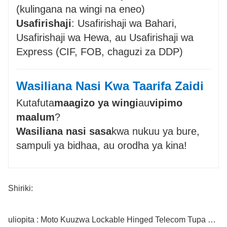
(kulingana na wingi na eneo)
Usafirishaji
: Usafirishaji wa Bahari,
Usafirishaji wa Hewa, au Usafirishaji wa
Express (CIF, FOB, chaguzi za DDP)
Wasiliana Nasi Kwa Taarifa Zaidi
Kutafuta
maagizo ya wingi
au
vipimo
maalum
?
Wasiliana nasi sasa
kwa nukuu ya bure,
sampuli ya bidhaa, au orodha ya kina!
Shiriki:
uliopita : Moto Kuuzwa Lockable Hinged Telecom Tupa Chuma Manhole