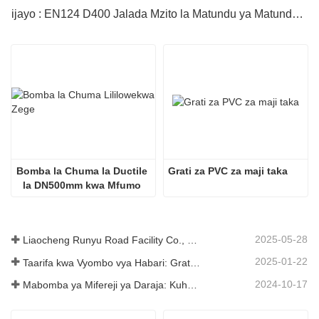
ijayo : EN124 D400 Jalada Mzito la Matundu ya Matundu ya Chuma
Bomba la Chuma la Ductile 
Grati za PVC za maji taka
la DN500mm kwa Mfumo 
wa Maji
2025-05-28
Liaocheng Runyu Road Facility Co., Ltd.: Mtengenezaji Mwaminifu wa Vifuniko vya Manhole kwa Miundombinu Salama ya Mijini.
2025-01-22
Taarifa kwa Vyombo vya Habari: Grati za Ubunifu za Mifereji ya Maji ya Nguvu ya Juu - Kuimarisha Usalama na Ufanisi wa Miundombinu ya Mijini
2024-10-17
Mabomba ya Mifereji ya Daraja: Kuhakikisha Usimamizi Bora wa Maji katika Miundombinu ya Kisasa