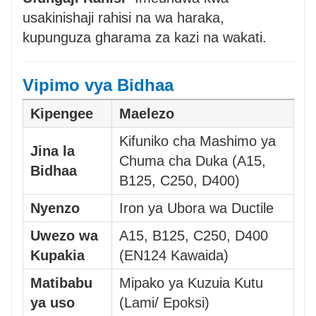
usakinishaji rahisi na wa haraka,
kupunguza gharama za kazi na wakati.
Vipimo vya Bidhaa
Kipengee
Maelezo
Kifuniko cha Mashimo ya
Jina la
Chuma cha Duka (A15,
Bidhaa
B125, C250, D400)
Nyenzo
Iron ya Ubora wa Ductile
Uwezo wa
A15, B125, C250, D400
Kupakia
(EN124 Kawaida)
Matibabu
Mipako ya Kuzuia Kutu
ya uso
(Lami/ Epoksi)