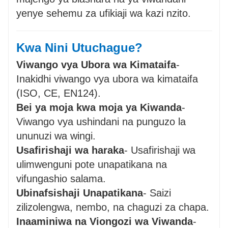
yenye sehemu za ufikiaji wa kazi nzito.
Kwa Nini Utuchague?
Viwango vya Ubora wa Kimataifa
-
Inakidhi viwango vya ubora wa kimataifa
(ISO, CE, EN124).
Bei ya moja kwa moja ya Kiwanda
-
Viwango vya ushindani na punguzo la
ununuzi wa wingi.
Usafirishaji wa haraka
- Usafirishaji wa
ulimwenguni pote unapatikana na
vifungashio salama.
Ubinafsishaji Unapatikana
- Saizi
zilizolengwa, nembo, na chaguzi za chapa.
Inaaminiwa na Viongozi wa Viwanda
-